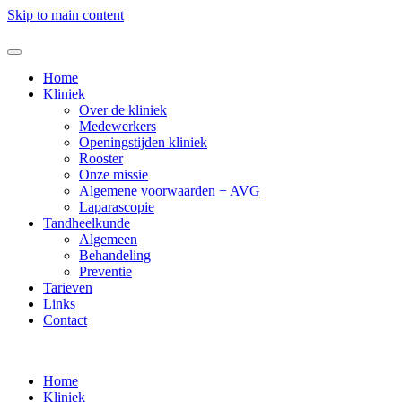
Skip to main content
Home
Kliniek
Over de kliniek
Medewerkers
Openingstijden kliniek
Rooster
Onze missie
Algemene voorwaarden + AVG
Laparascopie
Tandheelkunde
Algemeen
Behandeling
Preventie
Tarieven
Links
Contact
Home
Kliniek