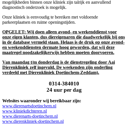
mogelijkheden binnen onze kliniek zijn talrijk en aanvullend
diagnostisch onderzoek is mogelijk.
Onze kliniek is eenvoudig te bereiken met voldoende
parkeerplaatsen en ruime openingstijden.
OPGELET: Wij doen alleen avond- en weekenddienst voor
onze eigen klanten, dus diereigenaren die daadwerkelijk bij ons
in de database vermeld staan. Helaas is de druk op onze avond-
en weekenddiensten dermate hoog geworden, dat wij deze
maatregel noodzakelijkerwijs hebben moeten doorvoeren.
Van maandag t/m donderdag is de dienstregeling door Aai
Dierenkliniek zelf ingevuld. De weekenden zijn onderling
verdeeld met Dierenkliniek Doetinchem-Zeddam).
0314-384010
24 uur per dag
Websites waaronder wij bereikbaar zijn:
www.dierenartsdoetinchem.nl
www.kliniekdichteren.nl
www.dierenarts-doetinchem.nl
www.dierenkliniek-doetinchem.nl